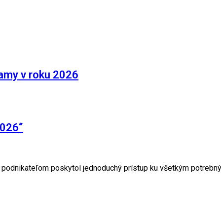
amy v roku 2026
2026“
y podnikateľom poskytol jednoduchý prístup ku všetkým potrebn