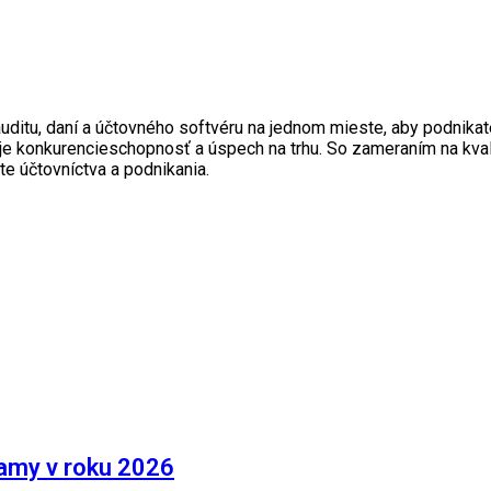
 auditu, daní a účtovného softvéru na jednom mieste, aby podni
je konkurencieschopnosť a úspech na trhu. So zameraním na kval
e účtovníctva a podnikania.
amy v roku 2026