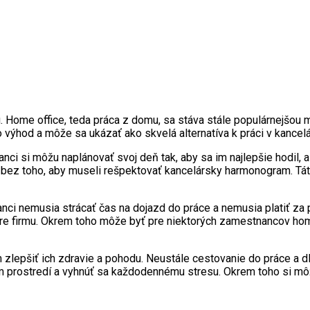
mu. Home office, teda práca z domu, sa stáva stále populárnejšo
ýhod a môže sa ukázať ako skvelá alternatíva k práci v kancelár
nanci si môžu naplánovať svoj deň tak, aby sa im najlepšie hodi
e, bez toho, aby museli rešpektovať kancelársky harmonogram. Táto
nci nemusia strácať čas na dojazd do práce a nemusia platiť za 
 pre firmu. Okrem toho môže byť pre niektorých zamestnancov hom
šiť ich zdravie a pohodu. Neustále cestovanie do práce a dlhé
prostredí a vyhnúť sa každodennému stresu. Okrem toho si môže