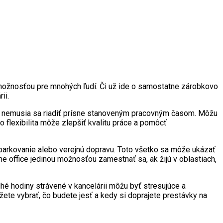
u možnosťou pre mnohých ľudí. Či už ide o samostatne zárobkovo
ii.
l, a nemusia sa riadiť prísne stanoveným pracovným časom. Môžu
 flexibilita môže zlepšiť kvalitu práce a pomôcť
parkovanie alebo verejnú dopravu. Toto všetko sa môže ukázať
e office jedinou možnosťou zamestnať sa, ak žijú v oblastiach,
 hodiny strávené v kancelárii môžu byť stresujúce a
te vybrať, čo budete jesť a kedy si doprajete prestávky na