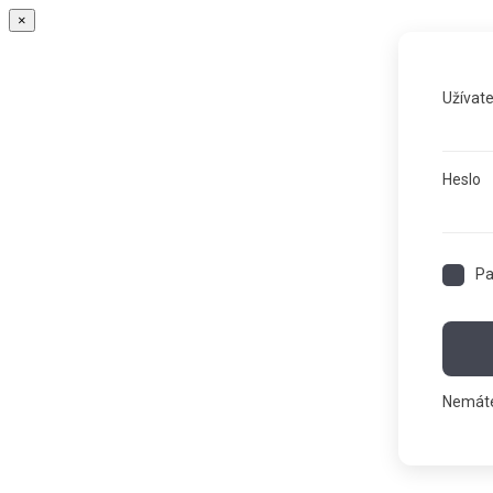
×
Užívat
Heslo
Pa
Nemáte