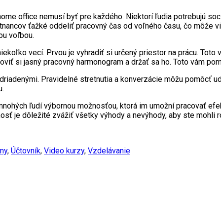
ome office nemusí byť pre každého. Niektorí ľudia potrebujú soci
nancov ťažké oddeliť pracovný čas od voľného času, čo môže vies
ou voľbou.
iekoľko vecí. Prvou je vyhradiť si určený priestor na prácu. To
tanoviť si jasný pracovný harmonogram a držať sa ho. Toto vám pom
adriadenými. Pravidelné stretnutia a konverzácie môžu pomôcť ud
u.
nohých ľudí výbornou možnosťou, ktorá im umožní pracovať efek
ť je dôležité zvážiť všetky výhody a nevýhody, aby ste mohli ro
rmy
,
Účtovník
,
Video kurzy
,
Vzdelávanie