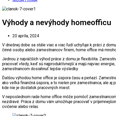
Výhody a nevýhody homeofficu
20 apríla, 2024
V dnešnej dobe sa stále viac a viac ľudí uchyľuje k práci z do
činné osoby alebo zamestnancov firiem, home office má mnoho v
Jednou z najväčších výhod práce z domu je flexibilita. Zamest
pracovať vtedy, keď sú najproduktívnejší a majú najviac energi
zamestnancom dosiahnuť lepšie výsledky.
Ďalšou výhodou home office je úspora času a peňazí. Zamestna
ako veľká finančná úspora, a to nielen pre zamestnanca, ale aj
kde nie je dostatok pracovných miest.
V neposlednom rade home office môže pomôcť zamestnancom zlep
nezdravé. Práca z domu vám umožňuje pracovať v príjemnejšom 
cvičenie alebo relax.