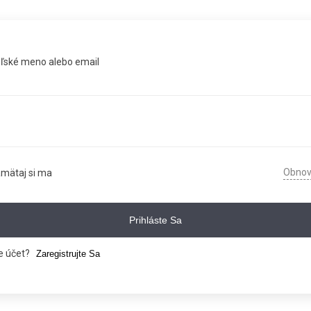
eľské meno alebo email
Obnovi
mätaj si ma
Prihláste Sa
 účet?
Zaregistrujte Sa