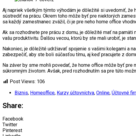
Aj napriek všetkým týmto výhodám je dôležité si uvedomiť, že h
sústrediť na prácu. Okrem toho môže byť pre niektorých zamest
sa každý zamestnanec zvážil, či je pre neho home office vhodn
Ak sa rozhodnete pre prácu z domu, je dôležité mať na pamäti n
vašu produktivitu. Ďalšou vecou, ktorú by ste mali urobiť, je s
Nakoniec, je dôležité udržiavať spojenie s vašimi kolegami a n
zabezpečiť, aby ste boli súčasťou tímu, aj keď pracujete z dom
Na záver by sme mohli povedať, že home office môže byť pre m
súkromným životom. Avšak, pred rozhodnutím sa pre túto možnos
Post Views:
106
Biznis
,
Homeoffice
,
Kurzy účtovníctva
,
Online
,
Účtovné fi
Share:
Facebook
Twitter
Pinterest