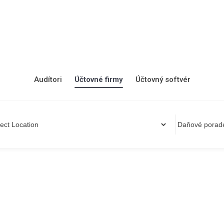
Audítori
Účtovné firmy
Účtovný softvér