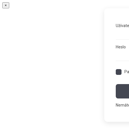
×
Užívat
Heslo
Pa
Nemáte