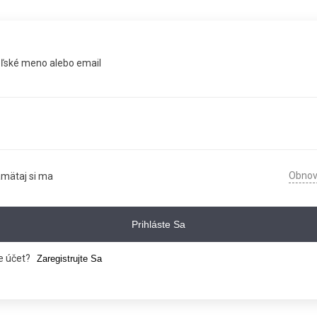
eľské meno alebo email
Obnovi
mätaj si ma
Prihláste Sa
 účet?
Zaregistrujte Sa