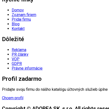
Domov
Zoznam firiem
Pridaj firmu
Blog
Kontakt
Dôležité
Reklama
PR články
VOP
GDPR
Právne informácie
Profil zadarmo
Pridajte svoju firmu do nášho katalógu účtovných služieb úplne za
Chcem profil
Copyright © ADOREA SK, s.r.o. All rights rese