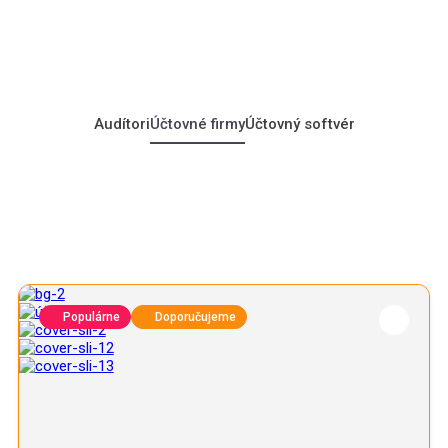
Audítori
Účtovné firmy
Účtovný softvér
Populárne
Doporučujeme