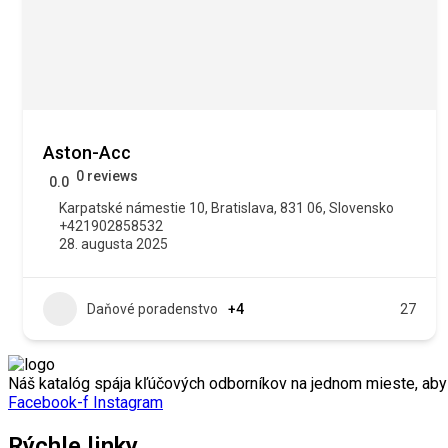
Aston-Acc
0 reviews
0.0
Karpatské námestie 10, Bratislava, 831 06, Slovensko
+421902858532
28. augusta 2025
Daňové poradenstvo
+4
27
Náš katalóg spája kľúčových odborníkov na jednom mieste, ab
Facebook-f
Instagram
Rýchle linky