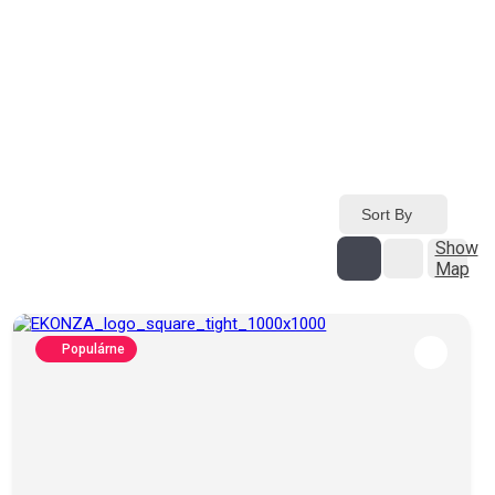
Sort By
Show
Map
Populárne