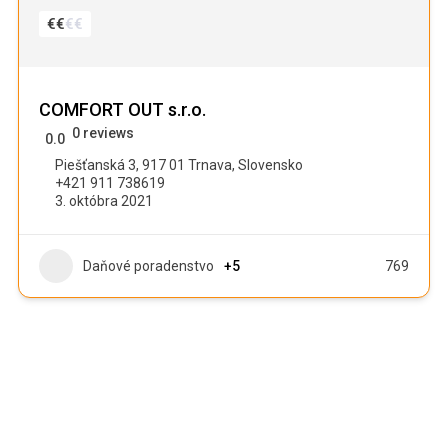
€
€
€
€
COMFORT OUT s.r.o.
0 reviews
0.0
Piešťanská 3, 917 01 Trnava, Slovensko
+421 911 738619
3. októbra 2021
Daňové poradenstvo
+5
769